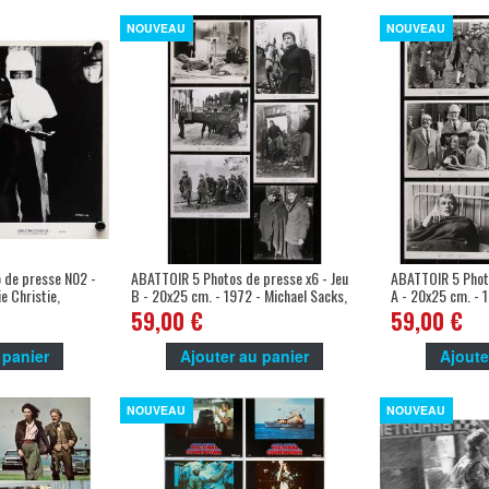
NOUVEAU
NOUVEAU
 de presse N02 -
ABATTOIR 5 Photos de presse x6 - Jeu
ABATTOIR 5 Photo
e Christie,
B - 20x25 cm. - 1972 - Michael Sacks,
A - 20x25 cm. - 
George Roy Hill
George Roy Hill
59,00 €
59,00 €
 panier
Ajouter au panier
Ajoute
NOUVEAU
NOUVEAU