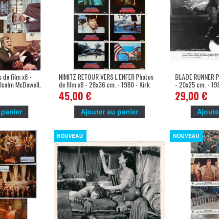
 de film x6 -
NIMITZ RETOUR VERS L'ENFER Photos
BLADE RUNNER P
lcolm McDowell,
de film x8 - 28x36 cm. - 1980 - Kirk
- 20x25 cm. - 19
Douglas, Don Taylor
Ridley Scott
45,00 €
29,00 €
 panier
Ajouter au panier
Ajoute
NOUVEAU
NOUVEAU