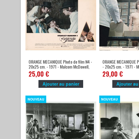
ORANGE MECANIQUE Photo de film N4 -
ORANGE MECANIQUE Pho
20x25 cm. - 1971 - Malcom McDowell,
- 20x25 cm. - 1971 - 
Stanley Kubrick
Stanley Kubrick
25,00 €
29,00 €
Ajouter au panier
Ajouter au
NOUVEAU
NOUVEAU