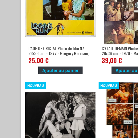
L'AGE DE CRISTAL Photo de film N7 -
C'ETAIT DEMAIN Photos
28x36 cm. - 1977 - Gregory Harrison,
28x36 cm. - 1979 - Ma
Donald Moffat -
Nicholas Meyer
25,00 €
39,00 €
Ajouter au panier
Ajouter au
NOUVEAU
NOUVEAU