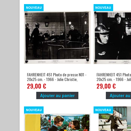
NOUVEAU
NOUVEAU
FAHRENHEIT 451 Photo de presse N01 -
FAHRENHEIT 451 Photo
20x25 cm. - 1966 - Julie Christie,
20x25 cm. - 1966 - Juli
François Truffaut
François Truffaut
29,00 €
29,00 €
Ajouter au panier
Ajouter au
NOUVEAU
NOUVEAU