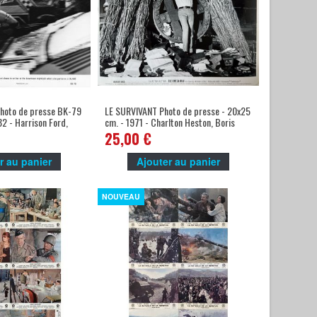
hoto de presse BK-79
LE SURVIVANT Photo de presse - 20x25
82 - Harrison Ford,
cm. - 1971 - Charlton Heston, Boris
Sagal
25,00 €
r au panier
Ajouter au panier
NOUVEAU