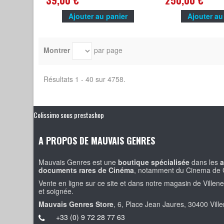
39,00 €
250,00 €
Ajouter au panier
Ajouter au
Montrer
par page
Résultats 1 - 40 sur 4758.
Colissimo sous prestashop
A PROPOS DE MAUVAIS GENRES
Mauvais Genres est une
boutique spécialisée
dans les
a
documents rares de Cinéma
, notamment du Cinema de 
Vente en ligne sur ce site et dans notre magasin de Villen
et soignée.
Mauvais Genres Store
, 6, Place Jean Jaures, 30400 Vill
+33 (0) 9 72 28 77 63