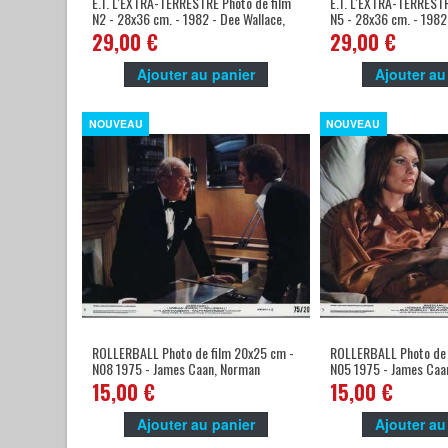
E.T. L'EXTRA-TERRESTRE Photo de film
E.T. L'EXTRA-TERRESTR
N2 - 28x36 cm. - 1982 - Dee Wallace,
N5 - 28x36 cm. - 1982
Steven Spielberg -
Steven Spielberg -
29,00 €
29,00 €
Ajouter au panier
Ajouter au
NOUVEAU
NOUVEAU
ROLLERBALL Photo de film 20x25 cm -
ROLLERBALL Photo de 
N08 1975 - James Caan, Norman
N05 1975 - James Caa
Jewinson
Jewinson
15,00 €
15,00 €
Ajouter au panier
Ajouter au