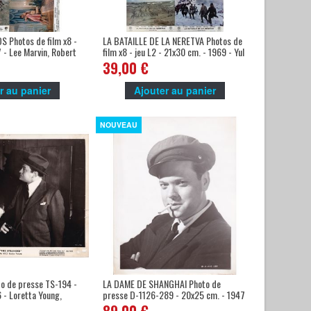
 Photos de film x8 -
LA BATAILLE DE LA NERETVA Photos de
 - Lee Marvin, Robert
film x8 - jeu L2 - 21x30 cm. - 1969 - Yul
Brynner, Veljko Bulajic
39,00 €
r au panier
Ajouter au panier
NOUVEAU
o de presse TS-194 -
LA DAME DE SHANGHAI Photo de
 - Loretta Young,
presse D-1126-289 - 20x25 cm. - 1947
- Orson Welles, Rita Hayworth