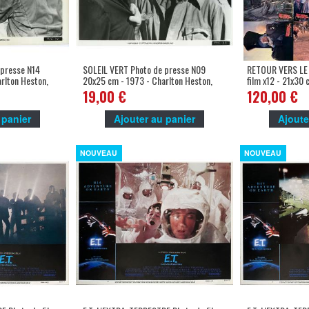
 presse N14
SOLEIL VERT Photo de presse N09
RETOUR VERS LE 
rlton Heston,
20x25 cm - 1973 - Charlton Heston,
film x12 - 21x30 
Richard Fleischer
Fox, Robert Zeme
19,00 €
120,00 €
 panier
Ajouter au panier
Ajoute
NOUVEAU
NOUVEAU