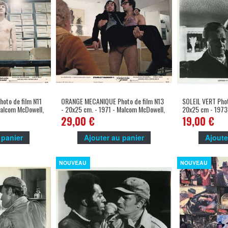
to de film N11
ORANGE MECANIQUE Photo de film N13
SOLEIL VERT Pho
Malcom McDowell,
- 20x25 cm. - 1971 - Malcom McDowell,
20x25 cm - 1973 
Stanley Kubrick
Richard Fleischer
29,00 €
19,00 €
 panier
Ajouter au panier
Ajoute
NOUVEAU
NOUVEAU