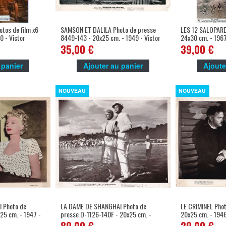
tos de film x6
SAMSON ET DALILA Photo de presse
LES 12 SALOPARDS
 - Victor
8449-143 - 20x25 cm. - 1949 - Victor
24x30 cm. - 1967
e
Mature, Cecil B. DeMile
Aldrich
35,00 €
39,00 €
 panier
Ajouter au panier
Ajoute
NOUVEAU
NOUVEAU
 Photo de
LA DAME DE SHANGHAI Photo de
LE CRIMINEL Phot
25 cm. - 1947 -
presse D-1126-140F - 20x25 cm. -
20x25 cm. - 1946
Welles
1947 - Rita Hayworth, Orson Welles
Orson Welles