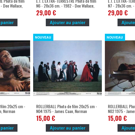
E Photo de film
E.T. L'EXTRA-TERRESTRE Photo de film
E.T. L'EXTRA-TER
 - Dee Wallace,
N6 - 28x36 cm. - 1982 - Dee Wallace,
N7 - 28x36 cm. -
Steven Spielberg -
Steven Spielberg
29,00 €
29,00 €
 panier
Ajouter au panier
Ajoute
NOUVEAU
NOUVEAU
film 20x25 cm -
ROLLERBALL Photo de film 20x25 cm -
ROLLERBALL Phot
n, Norman
N04 1975 - James Caan, Norman
N02 1975 - Jame
Jewinson
Jewinson
15,00 €
15,00 €
 panier
Ajouter au panier
Ajoute