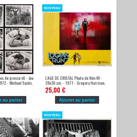
NOUVEAU
s de presse x6 - Jeu
L'AGE DE CRISTAL Photo de film N1 -
1972 - Michael Sacks,
28x36 cm. - 1977 - Gregory Harrison,
Donald Moffat -
25,00 €
r au panier
Ajouter au panier
NOUVEAU