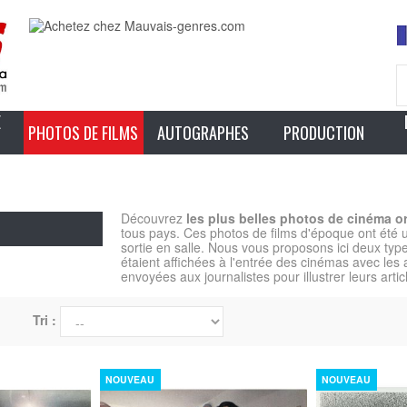
E
PHOTOS DE FILMS
AUTOGRAPHES
PRODUCTION
Découvrez
les plus belles photos de cinéma or
tous pays. Ces photos de films d'époque ont été u
sortie en salle. Nous vous proposons ici deux type
étaient affichées à l'entrée des cinémas avec les a
envoyées aux journalistes pour illustrer leurs art
Tri :
NOUVEAU
NOUVEAU