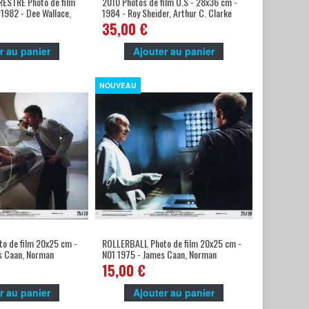
RESTRE Photo de film
2010 Photos de film U.S - 28x36 cm -
 1982 - Dee Wallace,
1984 - Roy Sheider, Arthur C. Clarke
 -
35,00 €
r au panier
Ajouter au panier
NOUVEAU
o de film 20x25 cm -
ROLLERBALL Photo de film 20x25 cm -
s Caan, Norman
N01 1975 - James Caan, Norman
Jewinson
15,00 €
r au panier
Ajouter au panier