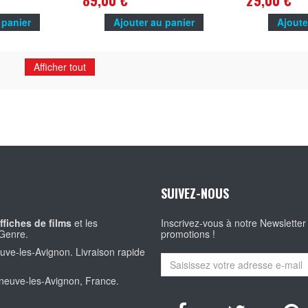
89,00 €
29,00 €
 panier
Ajouter au panier
Ajoute
Afficher tout
SUIVEZ-NOUS
ffiches de films
et les
Inscrivez-vous à notre Newsletter
Genre.
promotions !
euve-les-Avignon. Livraison rapide
eneuve-les-Avignon, France.