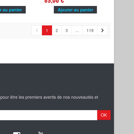
89,00 €
r au panier
Ajouter au panier
1
2
3
...
119
 pour être les premiers avertis de nos nouveautés et
OK