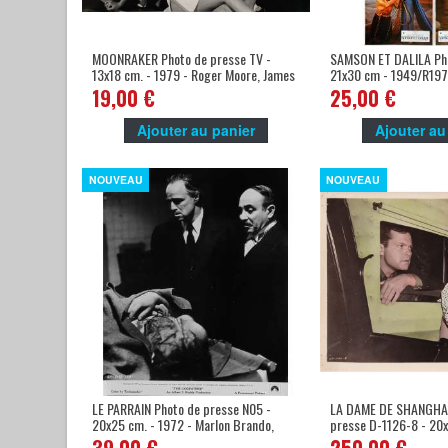
MOONRAKER Photo de presse TV -
SAMSON ET DALILA Pho
13x18 cm. - 1979 - Roger Moore, James
21x30 cm - 1949/R1970
Bond
Mature, Cecil B. DeMil
19,00 €
25,00 €
Ajouter au panier
Ajouter au
NOUVEAU
NOUVEAU
LE PARRAIN Photo de presse N05 -
LA DAME DE SHANGHAI
20x25 cm. - 1972 - Marlon Brando,
presse D-1126-8 - 20x
Francis Ford Coppola
Rita Hayworth, Orson 