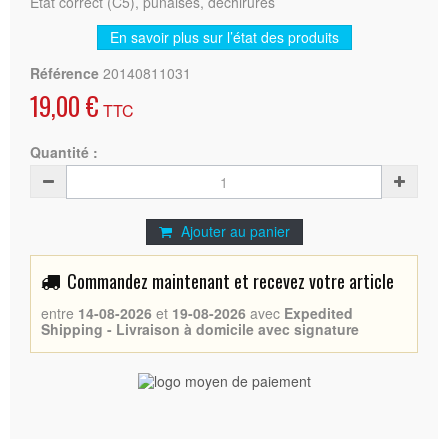
Etat correct (C5), punaises, déchirures
En savoir plus sur l’état des produits
Référence
20140811031
19,00 €
TTC
Quantité :
Ajouter au panier
Commandez maintenant et recevez votre article
entre
14-08-2026
et
19-08-2026
avec
Expedited
Shipping - Livraison à domicile avec signature