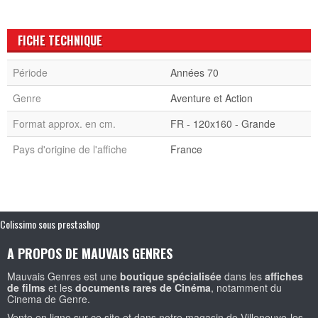
FICHE TECHNIQUE
Période
Années 70
Genre
Aventure et Action
Format approx. en cm.
FR - 120x160 - Grande
Pays d'origine de l'affiche
France
Colissimo sous prestashop
A PROPOS DE MAUVAIS GENRES
Mauvais Genres est une
boutique spécialisée
dans les
affiches
de films
et les
documents rares de Cinéma
, notamment du
Cinema de Genre.
Vente en ligne sur ce site et dans notre magasin de Villeneuve-les-