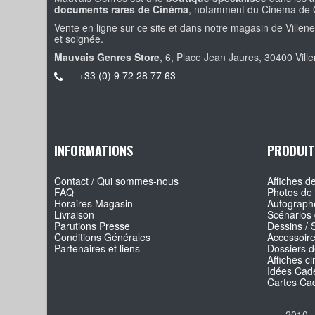
documents rares de Cinéma
, notamment du Cinema de 
Vente en ligne sur ce site et dans notre magasin de Villen
et soignée.
Mauvais Genres Store
, 6, Place Jean Jaures, 30400 Vill
+33 (0) 9 72 28 77 63
INFORMATIONS
PRODUIT
Contact / Qui sommes-nous
Affiches de
FAQ
Photos de 
Horaires Magasin
Autographe
Livraison
Scénarios 
Parutions Presse
Dessins / 
Conditions Générales
Accessoir
Partenaires et liens
Dossiers d
Affiches c
Idées Cade
Cartes Ca
2010 -