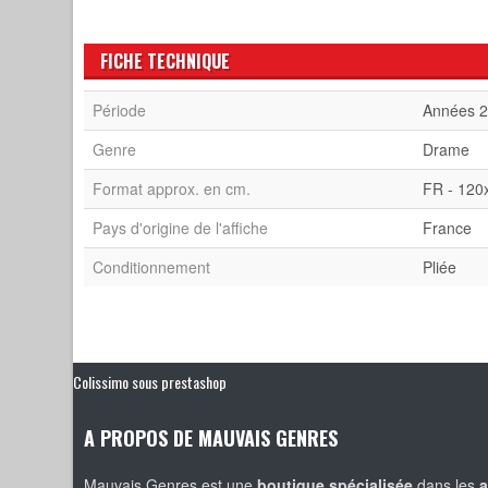
FICHE TECHNIQUE
Période
Années 
Genre
Drame
Format approx. en cm.
FR - 120
Pays d'origine de l'affiche
France
Conditionnement
Pliée
Colissimo sous prestashop
A PROPOS DE MAUVAIS GENRES
Mauvais Genres est une
boutique spécialisée
dans les
a