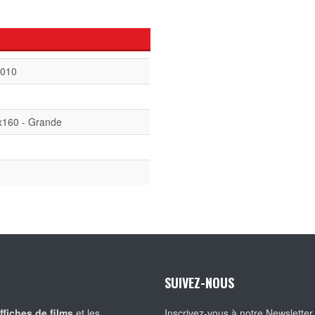
2010
x160 - Grande
SUIVEZ-NOUS
ffiches de films
et les
Inscrivez-vous à notre Newsletter