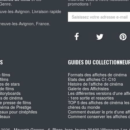
Genre.
promotions !
euve-les-Avignon. Livraison rapide
eneuve-les-Avignon, France.
S
GUIDES DU COLLECTIONNEU
 films
Formats des affiches de cinéma
films
Etats des affiches C1-C10
s de stars
Histoire de l'affiche de cinéma
de films
Galerie des Affichistes
Storyboards
Les différentes versions d'une affi
es de cinéma
: 1ere sortie et ressorties
e presse de films
TOP 5 des affiches de cinéma les
inéma de Prestige
chères du monde
aux pour cinéphiles
Comment évaluer le prix d'une af
deaux
Comment conserver les affiches d
 2026 -
Mauvais Genres - 6, Place Jean Jaures 30400 Villeneuve-Les-