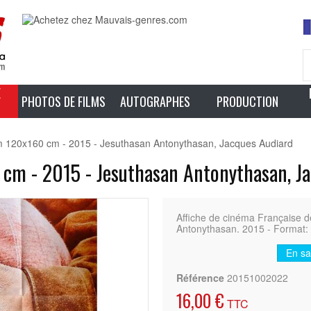
E
PHOTOS DE FILMS
AUTOGRAPHES
PRODUCTION
m 120x160 cm - 2015 - Jesuthasan Antonythasan, Jacques Audiard
cm - 2015 - Jesuthasan Antonythasan, J
Affiche de cinéma Française
Antonythasan. 2015 - Format
En sa
Référence
20151002022
16,00 €
TTC