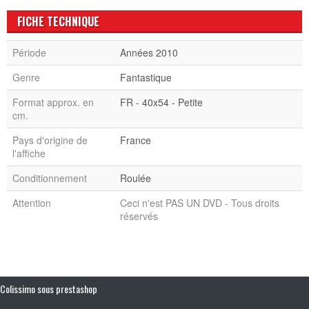
FICHE TECHNIQUE
Période
Années 2010
Genre
Fantastique
Format approx. en
FR - 40x54 - Petite
cm.
Pays d'origine de
France
l'affiche
Conditionnement
Roulée
Attention
Ceci n'est PAS UN DVD - Tous droits
réservés
Colissimo sous prestashop