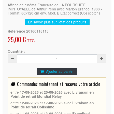
Affiche de cinéma Française de LA POURSUITE
IMPITOYABLE de Arthur Penn avec Marlon Brando. 1966 -
Format: 80x120 cm env. Mod. B Etat correct (C5) scotchs
En savoir plus sur l’état des produits
Référence
20160118113
25,00 €
TTC
Quantité :
Ajouter au panier
Commandez maintenant et recevez votre article
entre
17-08-2026
et
20-08-2026
avec
Livraison en
Point de retrait Mondial Relay
entre
12-08-2026
et
17-08-2026
avec
Livraison en
Point de retrait Colissimo
entre
11-08-2026
et
13-08-2026
avec
Expedited