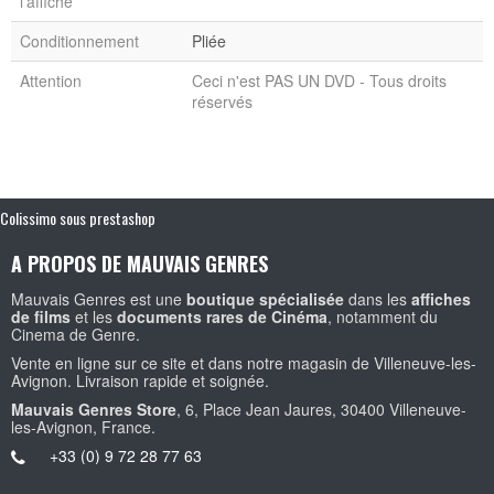
l'affiche
Conditionnement
Pliée
Attention
Ceci n'est PAS UN DVD - Tous droits
réservés
Colissimo sous prestashop
A PROPOS DE MAUVAIS GENRES
Mauvais Genres est une
boutique spécialisée
dans les
affiches
de films
et les
documents rares de Cinéma
, notamment du
Cinema de Genre.
Vente en ligne sur ce site et dans notre magasin de Villeneuve-les-
Avignon. Livraison rapide et soignée.
Mauvais Genres Store
, 6, Place Jean Jaures, 30400 Villeneuve-
les-Avignon, France.
+33 (0) 9 72 28 77 63