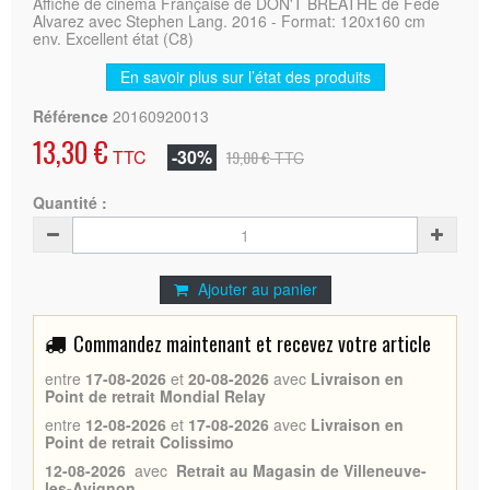
Affiche de cinéma Française de DON'T BREATHE de Fede
Alvarez avec Stephen Lang. 2016 - Format: 120x160 cm
env. Excellent état (C8)
En savoir plus sur l’état des produits
Référence
20160920013
13,30 €
TTC
-30%
19,00 €
TTC
Quantité :
Ajouter au panier
Commandez maintenant et recevez votre article
entre
17-08-2026
et
20-08-2026
avec
Livraison en
Point de retrait Mondial Relay
entre
12-08-2026
et
17-08-2026
avec
Livraison en
Point de retrait Colissimo
12-08-2026
avec
Retrait au Magasin de Villeneuve-
les-Avignon