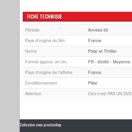
FICHE TECHNIQUE
Période
Années 60
Pays d'origine du film
France
Genre
Polar et Thriller
Format approx. en cm.
FR - 60x80 - Moyenne
Pays d'origine de l'affiche
France
Conditionnement
Pliée
Attention
Ceci n'est PAS UN DVD 
Colissimo sous prestashop