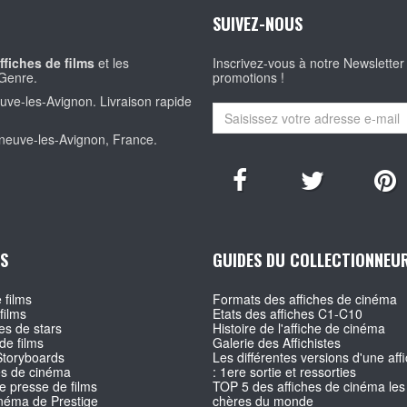
SUIVEZ-NOUS
ffiches de films
et les
Inscrivez-vous à notre Newsletter
Genre.
promotions !
euve-les-Avignon. Livraison rapide
eneuve-les-Avignon, France.
S
GUIDES DU COLLECTIONNEU
 films
Formats des affiches de cinéma
films
Etats des affiches C1-C10
s de stars
Histoire de l'affiche de cinéma
de films
Galerie des Affichistes
Storyboards
Les différentes versions d'une affi
es de cinéma
: 1ere sortie et ressorties
e presse de films
TOP 5 des affiches de cinéma les
inéma de Prestige
chères du monde