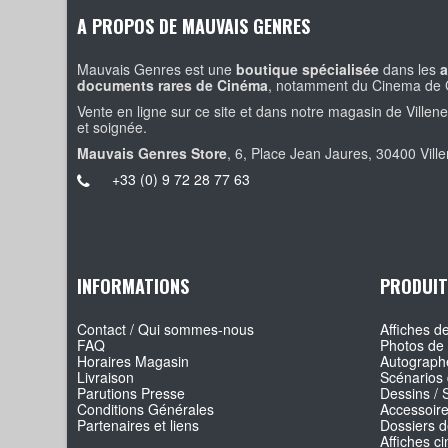
A PROPOS DE MAUVAIS GENRES
Mauvais Genres est une
boutique spécialisée
dans les
a
documents rares de Cinéma
, notamment du Cinema de 
Vente en ligne sur ce site et dans notre magasin de Villen
et soignée.
Mauvais Genres Store
, 6, Place Jean Jaures, 30400 Vill
+33 (0) 9 72 28 77 63
INFORMATIONS
PRODUIT
Contact / Qui sommes-nous
Affiches de
FAQ
Photos de 
Horaires Magasin
Autographe
Livraison
Scénarios 
Parutions Presse
Dessins / 
Conditions Générales
Accessoir
Partenaires et liens
Dossiers d
Affiches c