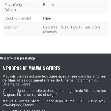
Pays d'origine de
France
l'affiche
Conditionnement
Pliée
Attention
Ceci n'est PAS UN DVD - Tous droits
réservés
Colissimo sous prestashop
A PROPOS DE MAUVAIS GENRES
Mauvais Genres est une
boutique spécialisée
dans les
affiches
de films
et les
documents rares de Cinéma
, notamment du
Cinema de Genre.
Vente en ligne sur ce site et dans notre magasin de Villeneuve-les-
Avignon. Livraison rapide et soignée.
Mauvais Genres Store
, 6, Place Jean Jaures, 30400 Villeneuve-
les-Avignon, France.