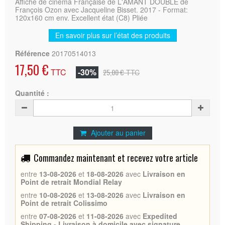
Affiche de cinéma Française de L'AMANT DOUBLE de
François Ozon avec Jacqueline Bisset. 2017 - Format:
120x160 cm env. Excellent état (C8) Pliée
En savoir plus sur l’état des produits
Référence
20170514013
17,50 €
TTC
-30%
25,00 €
TTC
Quantité :
Ajouter au panier
Commandez maintenant et recevez votre article
entre
13-08-2026
et
18-08-2026
avec
Livraison en
Point de retrait Mondial Relay
entre
10-08-2026
et
13-08-2026
avec
Livraison en
Point de retrait Colissimo
entre
07-08-2026
et
11-08-2026
avec
Expedited
Shipping - Livraison à domicile avec signature