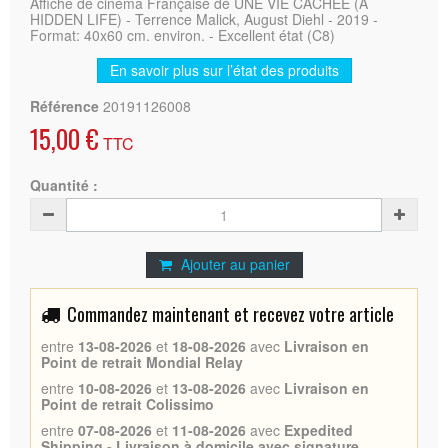
Affiche de cinéma Française de UNE VIE CACHEE (A
HIDDEN LIFE) - Terrence Malick, August Diehl - 2019 -
Format: 40x60 cm. environ. - Excellent état (C8)
En savoir plus sur l’état des produits
Référence
20191126008
15,00 €
TTC
Quantité :
Ajouter au panier
Commandez maintenant et recevez votre article
entre
13-08-2026
et
18-08-2026
avec
Livraison en
Point de retrait Mondial Relay
entre
10-08-2026
et
13-08-2026
avec
Livraison en
Point de retrait Colissimo
entre
07-08-2026
et
11-08-2026
avec
Expedited
Shipping - Livraison à domicile avec signature