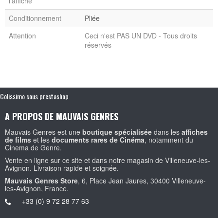
l'affiche
Conditionnement
Pliée
Attention
Ceci n'est PAS UN DVD - Tous droits
réservés
Colissimo sous prestashop
A PROPOS DE MAUVAIS GENRES
Mauvais Genres est une
boutique spécialisée
dans les
affiches
de films
et les
documents rares de Cinéma
, notamment du
Cinema de Genre.
Vente en ligne sur ce site et dans notre magasin de Villeneuve-les-
Avignon. Livraison rapide et soignée.
Mauvais Genres Store
, 6, Place Jean Jaures, 30400 Villeneuve-
les-Avignon, France.
+33 (0) 9 72 28 77 63