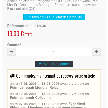
Affiche de cinéma Française de OLDBOY - Chan-wook Park,
Min-Sik Choi - 2003/Retirage - Format: 40x60 cm. environ. -
Excellent état (C8)
En savoir plus sur l’état des produits
Référence
20200818049
19,00 €
TTC
Quantité :
Ajouter au panier
Commandez maintenant et recevez votre article
entre
13-08-2026
et
18-08-2026
avec
Livraison en
Point de retrait Mondial Relay
entre
10-08-2026
et
13-08-2026
avec
Livraison en
Point de retrait Colissimo
entre
07-08-2026
et
11-08-2026
avec
Expedited
Shipping - Livraison à domicile avec signature