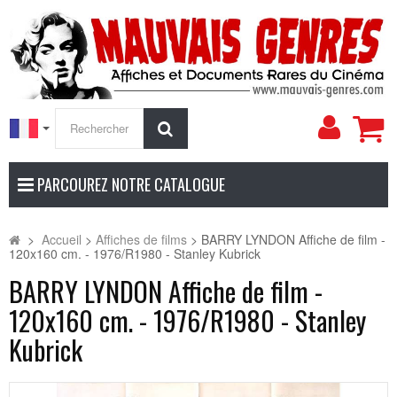
Mon
Rechercher
compt
PARCOUREZ NOTRE CATALOGUE
>
Accueil
>
Affiches de films
>
BARRY LYNDON Affiche de film -
120x160 cm. - 1976/R1980 - Stanley Kubrick
BARRY LYNDON Affiche de film -
120x160 cm. - 1976/R1980 - Stanley
Kubrick