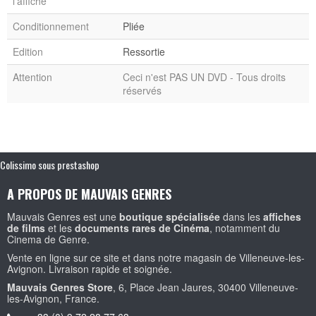
l'affiche
Conditionnement
Pliée
Edition
Ressortie
Attention
Ceci n'est PAS UN DVD - Tous droits
réservés
Colissimo sous prestashop
A PROPOS DE MAUVAIS GENRES
Mauvais Genres est une
boutique spécialisée
dans les
affiches
de films
et les
documents rares de Cinéma
, notamment du
Cinema de Genre.
Vente en ligne sur ce site et dans notre magasin de Villeneuve-les-
Avignon. Livraison rapide et soignée.
Mauvais Genres Store
, 6, Place Jean Jaures, 30400 Villeneuve-
les-Avignon, France.