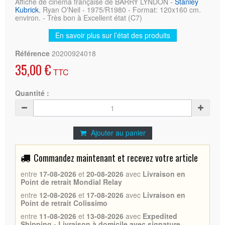
Affiche de cinéma française de BARRY LYNDON -
Stanley
Kubrick
, Ryan O'Neil - 1975/R1980 - Format: 120x160 cm.
environ. - Très bon à Excellent état (C7)
En savoir plus sur l’état des produits
Référence
20200924018
35,00 €
TTC
Quantité :
Ajouter au panier
Commandez maintenant et recevez votre article
entre
17-08-2026
et
20-08-2026
avec
Livraison en
Point de retrait Mondial Relay
entre
12-08-2026
et
17-08-2026
avec
Livraison en
Point de retrait Colissimo
entre
11-08-2026
et
13-08-2026
avec
Expedited
Shipping - Livraison à domicile avec signature