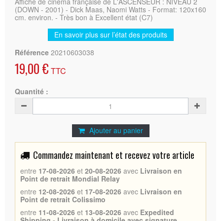
Affiche de cinéma française de L'ASCENSEUR : NIVEAU 2
(DOWN - 2001) - Dick Maas, Naomi Watts - Format: 120x160
cm. environ. - Très bon à Excellent état (C7)
En savoir plus sur l’état des produits
Référence
20210603038
19,00 €
TTC
Quantité :
Ajouter au panier
Commandez maintenant et recevez votre article
entre
17-08-2026
et
20-08-2026
avec
Livraison en
Point de retrait Mondial Relay
entre
12-08-2026
et
17-08-2026
avec
Livraison en
Point de retrait Colissimo
entre
11-08-2026
et
13-08-2026
avec
Expedited
Shipping - Livraison à domicile avec signature