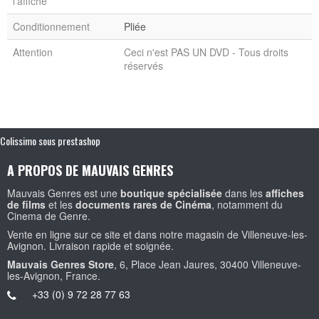
l'affiche
Conditionnement
Pliée
Attention
Ceci n'est PAS UN DVD - Tous droits
réservés
Colissimo sous prestashop
A PROPOS DE MAUVAIS GENRES
Mauvais Genres est une
boutique spécialisée
dans les
affiches
de films
et les
documents rares de Cinéma
, notamment du
Cinema de Genre.
Vente en ligne sur ce site et dans notre magasin de Villeneuve-les-
Avignon. Livraison rapide et soignée.
Mauvais Genres Store
, 6, Place Jean Jaures, 30400 Villeneuve-
les-Avignon, France.
+33 (0) 9 72 28 77 63