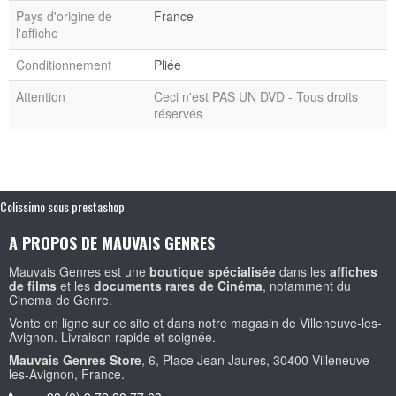
Pays d'origine de
France
l'affiche
Conditionnement
Pliée
Attention
Ceci n'est PAS UN DVD - Tous droits
réservés
Colissimo sous prestashop
A PROPOS DE MAUVAIS GENRES
Mauvais Genres est une
boutique spécialisée
dans les
affiches
de films
et les
documents rares de Cinéma
, notamment du
Cinema de Genre.
Vente en ligne sur ce site et dans notre magasin de Villeneuve-les-
Avignon. Livraison rapide et soignée.
Mauvais Genres Store
, 6, Place Jean Jaures, 30400 Villeneuve-
les-Avignon, France.