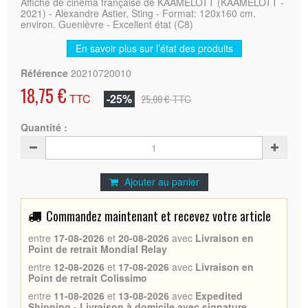
Affiche de cinéma française de KAAMELOTT (KAAMELOTT -
2021) - Alexandre Astier, Sting - Format: 120x160 cm.
environ. Guenièvre - Excellent état (C8)
En savoir plus sur l’état des produits
Référence
20210720010
18,75 €
TTC
-25%
25,00 €
TTC
Quantité :
Ajouter au panier
Commandez maintenant et recevez votre article
entre
17-08-2026
et
20-08-2026
avec
Livraison en
Point de retrait Mondial Relay
entre
12-08-2026
et
17-08-2026
avec
Livraison en
Point de retrait Colissimo
entre
11-08-2026
et
13-08-2026
avec
Expedited
Shipping - Livraison à domicile avec signature