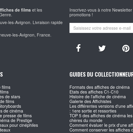
ffiches de films
et les
Inscrivez-vous à notre Newsletter
Genre.
promotions !
euve-les-Avignon. Livraison rapide
eneuve-les-Avignon, France.
S
GUIDES DU COLLECTIONNEU
 films
Formats des affiches de cinéma
films
Etats des affiches C1-C10
s de stars
Histoire de l'affiche de cinéma
de films
Galerie des Affichistes
Storyboards
Les différentes versions d'une affi
es de cinéma
: 1ere sortie et ressorties
e presse de films
TOP 5 des affiches de cinéma les
inéma de Prestige
chères du monde
aux pour cinéphiles
Comment évaluer le prix d'une af
deaux
Comment conserver les affiches d