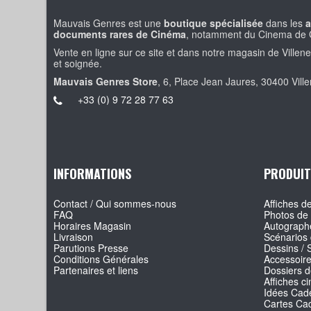
Mauvais Genres est une
boutique spécialisée
dans les
a
documents rares de Cinéma
, notamment du Cinema de 
Vente en ligne sur ce site et dans notre magasin de Villen
et soignée.
Mauvais Genres Store
, 6, Place Jean Jaures, 30400 Vill
+33 (0) 9 72 28 77 63
INFORMATIONS
PRODUIT
Contact / Qui sommes-nous
Affiches de
FAQ
Photos de 
Horaires Magasin
Autographe
Livraison
Scénarios 
Parutions Presse
Dessins / 
Conditions Générales
Accessoir
Partenaires et liens
Dossiers d
Affiches c
Idées Cade
Cartes Ca