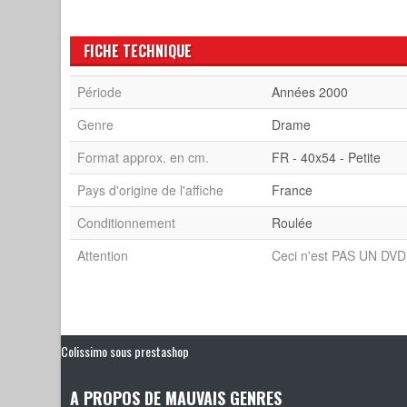
FICHE TECHNIQUE
Période
Années 2000
Genre
Drame
Format approx. en cm.
FR - 40x54 - Petite
Pays d'origine de l'affiche
France
Conditionnement
Roulée
Attention
Ceci n'est PAS UN DVD 
Colissimo sous prestashop
A PROPOS DE MAUVAIS GENRES