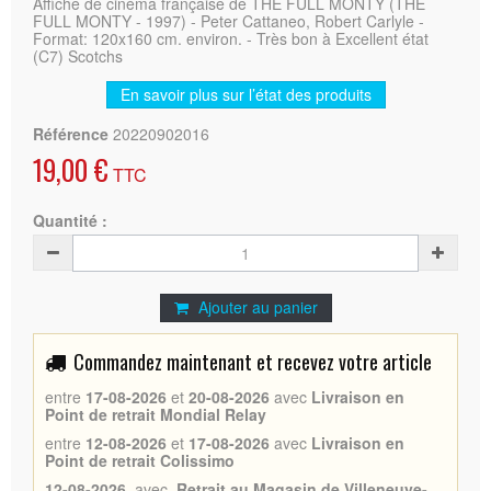
Affiche de cinéma française de THE FULL MONTY (THE
FULL MONTY - 1997) - Peter Cattaneo, Robert Carlyle -
Format: 120x160 cm. environ. - Très bon à Excellent état
(C7) Scotchs
En savoir plus sur l’état des produits
Référence
20220902016
19,00 €
TTC
Quantité :
Ajouter au panier
Commandez maintenant et recevez votre article
entre
17-08-2026
et
20-08-2026
avec
Livraison en
Point de retrait Mondial Relay
entre
12-08-2026
et
17-08-2026
avec
Livraison en
Point de retrait Colissimo
12-08-2026
avec
Retrait au Magasin de Villeneuve-