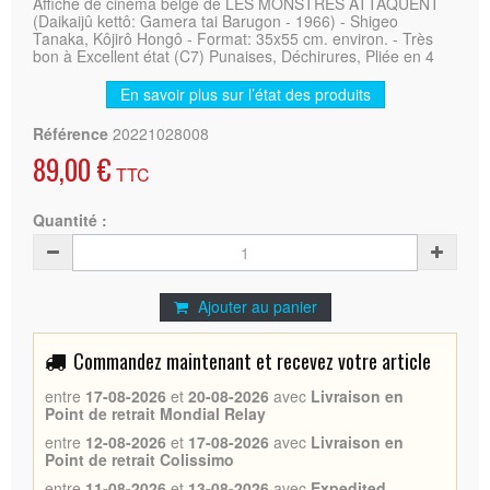
Affiche de cinéma belge de LES MONSTRES ATTAQUENT
(Daikaijû kettô: Gamera tai Barugon - 1966) - Shigeo
Tanaka, Kôjirô Hongô - Format: 35x55 cm. environ. - Très
bon à Excellent état (C7) Punaises, Déchirures, Pliée en 4
En savoir plus sur l’état des produits
Référence
20221028008
89,00 €
TTC
Quantité :
Ajouter au panier
Commandez maintenant et recevez votre article
entre
17-08-2026
et
20-08-2026
avec
Livraison en
Point de retrait Mondial Relay
entre
12-08-2026
et
17-08-2026
avec
Livraison en
Point de retrait Colissimo
entre
11-08-2026
et
13-08-2026
avec
Expedited