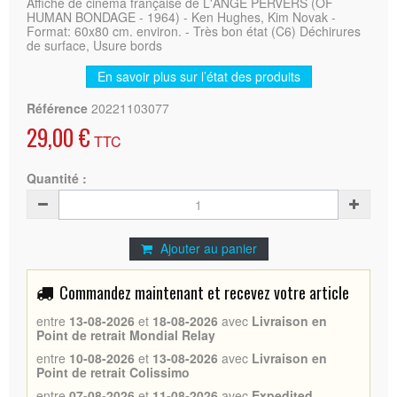
Affiche de cinéma française de L'ANGE PERVERS (OF
HUMAN BONDAGE - 1964) - Ken Hughes, Kim Novak -
Format: 60x80 cm. environ. - Très bon état (C6) Déchirures
de surface, Usure bords
En savoir plus sur l’état des produits
Référence
20221103077
29,00 €
TTC
Quantité :
Ajouter au panier
Commandez maintenant et recevez votre article
entre
13-08-2026
et
18-08-2026
avec
Livraison en
Point de retrait Mondial Relay
entre
10-08-2026
et
13-08-2026
avec
Livraison en
Point de retrait Colissimo
entre
07-08-2026
et
11-08-2026
avec
Expedited