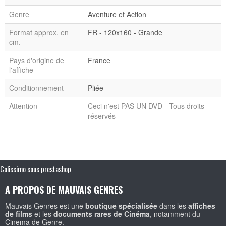
Genre
Aventure et Action
Format approx. en
FR - 120x160 - Grande
cm.
Pays d'origine de
France
l'affiche
Conditionnement
Pliée
Attention
Ceci n'est PAS UN DVD - Tous droits
réservés
Colissimo sous prestashop
A PROPOS DE MAUVAIS GENRES
Mauvais Genres est une
boutique spécialisée
dans les
affiches
de films
et les
documents rares de Cinéma
, notamment du
Cinema de Genre.