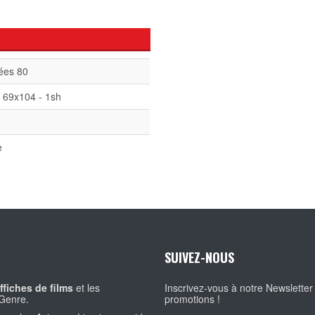
ées 80
 69x104 - 1sh
A
e
SUIVEZ-NOUS
ffiches de films
et les
Inscrivez-vous à notre Newsletter
Genre.
promotions !