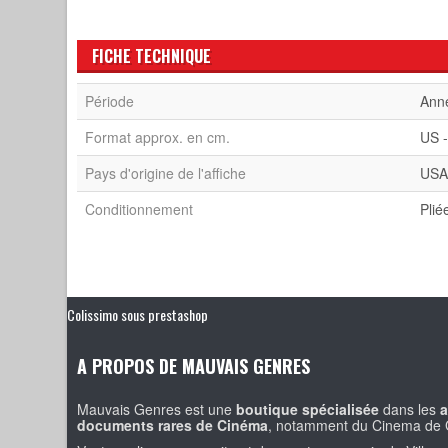
FICHE TECHNIQUE
Période
Ann
Format approx. en cm.
US -
Pays d'origine de l'affiche
US
Conditionnement
Plié
Colissimo sous prestashop
A PROPOS DE MAUVAIS GENRES
Mauvais Genres est une
boutique spécialisée
dans les
a
documents rares de Cinéma
, notamment du Cinema de 