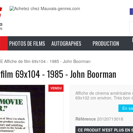
E
PHOTOS DE FILMS
AUTOGRAPHES
PRODUCTION
ffiche de film 69x104 - 1985 - John Boorman
film 69x104 - 1985 - John Boorman
VENDU
Affiche de cinema américain
69x102 cm environ. Très bon ét
En sa
Référence
20120713018
CE PRODUIT N'EST PLUS EN