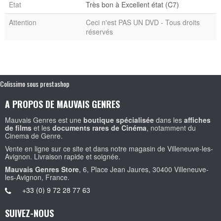
Etat
Très bon à Excellent état (C7)
Attention
Ceci n'est PAS UN DVD - Tous droits
réservés
Colissimo sous prestashop
A PROPOS DE MAUVAIS GENRES
Mauvais Genres est une
boutique spécialisée
dans les
affiches
de films
et les
documents rares de Cinéma
, notamment du
Cinema de Genre.
Vente en ligne sur ce site et dans notre magasin de Villeneuve-les-
Avignon. Livraison rapide et soignée.
Mauvais Genres Store
, 6, Place Jean Jaures, 30400 Villeneuve-
les-Avignon, France.
+33 (0) 9 72 28 77 63
SUIVEZ-NOUS