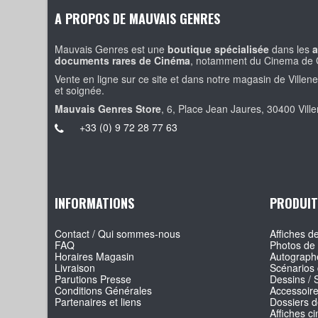
A PROPOS DE MAUVAIS GENRES
Mauvais Genres est une
boutique spécialisée
dans les
a
documents rares de Cinéma
, notamment du Cinema de 
Vente en ligne sur ce site et dans notre magasin de Villen
et soignée.
Mauvais Genres Store
, 6, Place Jean Jaures, 30400 Vill
+33 (0) 9 72 28 77 63
INFORMATIONS
PRODUIT
Contact / Qui sommes-nous
Affiches de
FAQ
Photos de 
Horaires Magasin
Autographe
Livraison
Scénarios 
Parutions Presse
Dessins / 
Conditions Générales
Accessoir
Partenaires et liens
Dossiers d
Affiches c