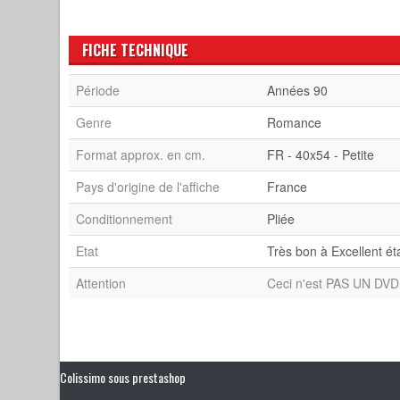
FICHE TECHNIQUE
Période
Années 90
Genre
Romance
Format approx. en cm.
FR - 40x54 - Petite
Pays d'origine de l'affiche
France
Conditionnement
Pliée
Etat
Très bon à Excellent ét
Attention
Ceci n'est PAS UN DVD 
Colissimo sous prestashop