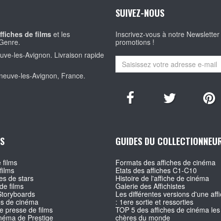
SUIVEZ-NOUS
ffiches de films
et les
Inscrivez-vous à notre Newsletter
Genre.
promotions !
euve-les-Avignon. Livraison rapide
eneuve-les-Avignon, France.
S
GUIDES DU COLLECTIONNEU
 films
Formats des affiches de cinéma
films
Etats des affiches C1-C10
s de stars
Histoire de l'affiche de cinéma
de films
Galerie des Affichistes
Storyboards
Les différentes versions d'une affi
es de cinéma
: 1ere sortie et ressorties
e presse de films
TOP 5 des affiches de cinéma les
inéma de Prestige
chères du monde