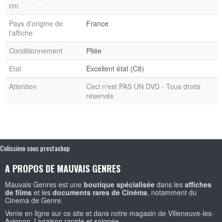
cm.
Pays d'origine de
France
l'affiche
Conditionnement
Pliée
Etat
Excellent état (C8)
Attention
Ceci n'est PAS UN DVD - Tous droits
réservés
Colissimo sous prestashop
A PROPOS DE MAUVAIS GENRES
Mauvais Genres est une
boutique spécialisée
dans les
affiches
de films
et les
documents rares de Cinéma
, notamment du
Cinema de Genre.
Vente en ligne sur ce site et dans notre magasin de Villeneuve-les-
Avignon. Livraison rapide et soignée.