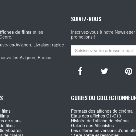
SUIVEZ-NOUS
ffiches de films
et les
Inscrivez-vous à notre Newsletter
Genre.
promotions !
euve-les-Avignon. Livraison rapide
eneuve-les-Avignon, France.
S
GUIDES DU COLLECTIONNEU
 films
Formats des affiches de cinéma
films
Etats des affiches C1-C10
s de stars
Histoire de l'affiche de cinéma
de films
Galerie des Affichistes
Storyboards
Les différentes versions d'une affi
es de cinéma
: 1ere sortie et ressorties