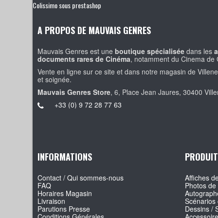
Colissimo sous prestashop
A PROPOS DE MAUVAIS GENRES
Mauvais Genres est une
boutique spécialisée
dans les
a
documents rares de Cinéma
, notamment du Cinema de 
Vente en ligne sur ce site et dans notre magasin de Villen
et soignée.
Mauvais Genres Store
, 6, Place Jean Jaures, 30400 Vill
+33 (0) 9 72 28 77 63
INFORMATIONS
PRODUIT
Contact / Qui sommes-nous
Affiches de
FAQ
Photos de 
Horaires Magasin
Autographe
Livraison
Scénarios 
Parutions Presse
Dessins / 
Conditions Générales
Accessoir