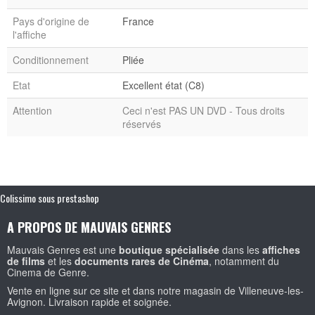
Pays d'origine de
France
l'affiche
Conditionnement
Pliée
Etat
Excellent état (C8)
Attention
Ceci n'est PAS UN DVD - Tous droits
réservés
Colissimo sous prestashop
A PROPOS DE MAUVAIS GENRES
Mauvais Genres est une
boutique spécialisée
dans les
affiches
de films
et les
documents rares de Cinéma
, notamment du
Cinema de Genre.
Vente en ligne sur ce site et dans notre magasin de Villeneuve-les-
Avignon. Livraison rapide et soignée.