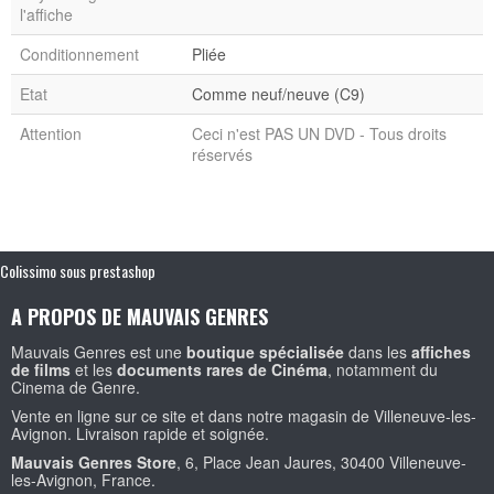
l'affiche
Conditionnement
Pliée
Etat
Comme neuf/neuve (C9)
Attention
Ceci n'est PAS UN DVD - Tous droits
réservés
Colissimo sous prestashop
A PROPOS DE MAUVAIS GENRES
Mauvais Genres est une
boutique spécialisée
dans les
affiches
de films
et les
documents rares de Cinéma
, notamment du
Cinema de Genre.
Vente en ligne sur ce site et dans notre magasin de Villeneuve-les-
Avignon. Livraison rapide et soignée.
Mauvais Genres Store
, 6, Place Jean Jaures, 30400 Villeneuve-
les-Avignon, France.