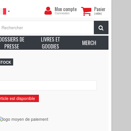
Mon
Mon compte
Panier
compte
Connexion
(vide)
A POUPEE DE SANG (CHILD'S PLAY 2 - 1990 - France)
Rechercher
 Excellent état (C8)
DOSSIERS DE
LIVRES ET
voir plus sur l’état des produits
MERCH
PRESSE
GOODIES
ia
 STOCK
incent, John Lafia
ticle est disponible