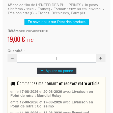
Affiche de film de L'ENFER DES PHILIPPINES (Un posto
all'inferno - 1969 - France) - Format: 120x160 cm. environ. -
Très bon état (C6) Tâches, Déchirures, Faux plis
En savoir plus sur l’état des produits
Référence
20240926010
19,00 €
TTC
Quantité :
Ajouter au panier
Commandez maintenant et recevez votre article
entre
17-08-2026
et
20-08-2026
avec
Livraison en
Point de retrait Mondial Relay
entre
12-08-2026
et
17-08-2026
avec
Livraison en
Point de retrait Colissimo
entre
11-08-2026
et
13-08-2026
avec
Expedited