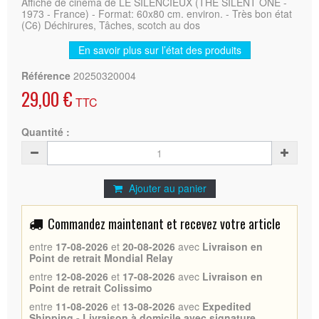
Affiche de cinéma de LE SILENCIEUX (THE SILENT ONE -
1973 - France) - Format: 60x80 cm. environ. - Très bon état
(C6) Déchirures, Tâches, scotch au dos
En savoir plus sur l’état des produits
Référence
20250320004
29,00 €
TTC
Quantité :
Ajouter au panier
Commandez maintenant et recevez votre article
entre
17-08-2026
et
20-08-2026
avec
Livraison en
Point de retrait Mondial Relay
entre
12-08-2026
et
17-08-2026
avec
Livraison en
Point de retrait Colissimo
entre
11-08-2026
et
13-08-2026
avec
Expedited
Shipping - Livraison à domicile avec signature