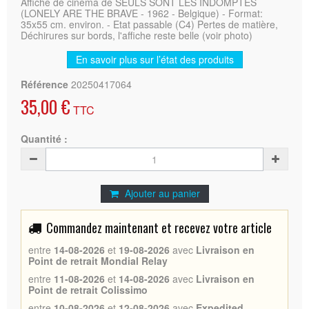
Affiche de cinéma de SEULS SONT LES INDOMPTES
(LONELY ARE THE BRAVE - 1962 - Belgique) - Format:
35x55 cm. environ. - Etat passable (C4) Pertes de matière,
Déchirures sur bords, l'affiche reste belle (voir photo)
En savoir plus sur l’état des produits
Référence
20250417064
35,00 €
TTC
Quantité :
Ajouter au panier
Commandez maintenant et recevez votre article
entre
14-08-2026
et
19-08-2026
avec
Livraison en
Point de retrait Mondial Relay
entre
11-08-2026
et
14-08-2026
avec
Livraison en
Point de retrait Colissimo
entre
10-08-2026
et
12-08-2026
avec
Expedited