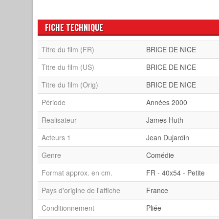
FICHE TECHNIQUE
Titre du film (FR)
BRICE DE NICE
Titre du film (US)
BRICE DE NICE
Titre du film (Orig)
BRICE DE NICE
Période
Années 2000
Realisateur
James Huth
Acteurs 1
Jean Dujardin
Genre
Comédie
Format approx. en cm.
FR - 40x54 - Petite
Pays d'origine de l'affiche
France
Conditionnement
Pliée