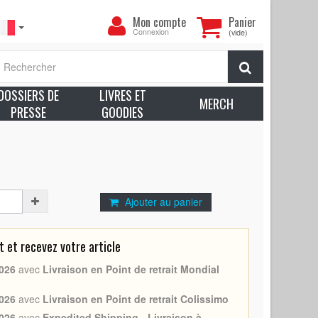
Mon
Mon compte
Panier
compte
Connexion
(vide)
E NICE (BRICE DE NICE - 2005 - France) Prev. -
Rechercher
xcellent état (C8)
DOSSIERS DE
LIVRES ET
voir plus sur l’état des produits
MERCH
PRESSE
GOODIES
 Dujardin
Ajouter au panier
et recevez votre article
026
avec
Livraison en Point de retrait Mondial
026
avec
Livraison en Point de retrait Colissimo
026
avec
Expedited Shipping - Livraison à