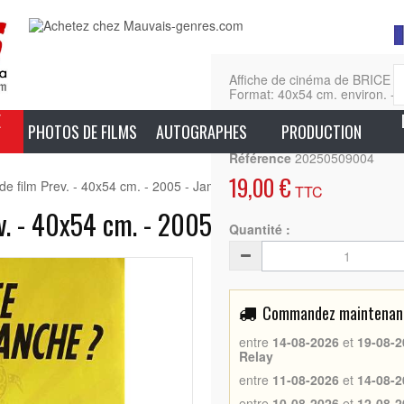
Affiche de cinéma de BRICE D
Format: 40x54 cm. environ. - E
E
En sa
PHOTOS DE FILMS
AUTOGRAPHES
PRODUCTION
Référence
20250509004
19,00 €
e film Prev. - 40x54 cm. - 2005 - James Huth, Jean Dujardin
TTC
v. - 40x54 cm. - 2005 - James Huth, Jean
Quantité :
Commandez maintenant 
entre
14-08-2026
et
19-08-2
Relay
entre
11-08-2026
et
14-08-2
entre
10-08-2026
et
12-08-2