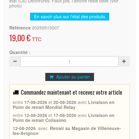
état (C6) Déchirures, Faux plis, l'affiche reste belle (voir
photo)
En savoir plus sur l’état des produits
Référence
20250515007
19,00 €
TTC
Quantité :
Ajouter au panier
Commandez maintenant et recevez votre article
entre
17-08-2026
et
20-08-2026
avec
Livraison en
Point de retrait Mondial Relay
entre
12-08-2026
et
17-08-2026
avec
Livraison en
Point de retrait Colissimo
12-08-2026
avec
Retrait au Magasin de Villeneuve-
les-Avignon