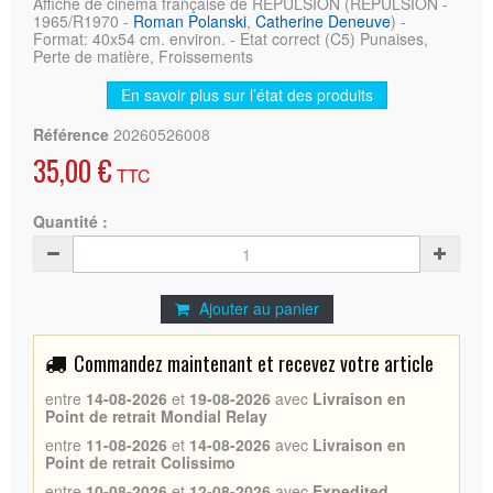
Affiche de cinéma française de REPULSION (REPULSION -
1965/R1970 -
Roman Polanski
,
Catherine Deneuve
) -
Format: 40x54 cm. environ. - Etat correct (C5) Punaises,
Perte de matière, Froissements
En savoir plus sur l’état des produits
Référence
20260526008
35,00 €
TTC
Quantité :
Ajouter au panier
Commandez maintenant et recevez votre article
entre
14-08-2026
et
19-08-2026
avec
Livraison en
Point de retrait Mondial Relay
entre
11-08-2026
et
14-08-2026
avec
Livraison en
Point de retrait Colissimo
entre
10-08-2026
et
12-08-2026
avec
Expedited