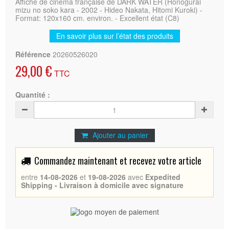
Affiche de cinéma française de DARK WATER (Honogurai
mizu no soko kara - 2002 - Hideo Nakata, Hitomi Kuroki) -
Format: 120x160 cm. environ. - Excellent état (C8)
En savoir plus sur l’état des produits
Référence
20260526020
29,00 €
TTC
Quantité :
Ajouter au panier
Commandez maintenant et recevez votre article
entre
14-08-2026
et
19-08-2026
avec
Expedited
Shipping - Livraison à domicile avec signature