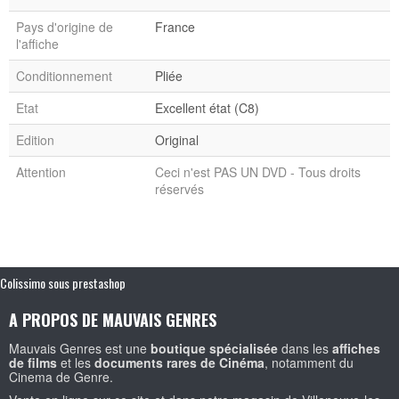
Pays d'origine de
France
l'affiche
Conditionnement
Pliée
Etat
Excellent état (C8)
Edition
Original
Attention
Ceci n'est PAS UN DVD - Tous droits
réservés
Colissimo sous prestashop
A PROPOS DE MAUVAIS GENRES
Mauvais Genres est une
boutique spécialisée
dans les
affiches
de films
et les
documents rares de Cinéma
, notamment du
Cinema de Genre.