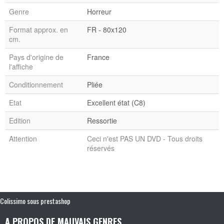
Genre
Horreur
Format approx. en
FR - 80x120
cm.
Pays d'origine de
France
l'affiche
Conditionnement
Pliée
Etat
Excellent état (C8)
Edition
Ressortie
Attention
Ceci n'est PAS UN DVD - Tous droits
réservés
Colissimo sous prestashop
A PROPOS DE MAUVAIS GENRES