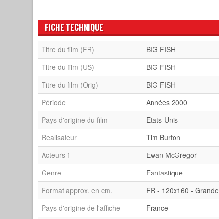
FICHE TECHNIQUE
Titre du film (FR)
BIG FISH
Titre du film (US)
BIG FISH
Titre du film (Orig)
BIG FISH
Période
Années 2000
Pays d'origine du film
Etats-Unis
Realisateur
Tim Burton
Acteurs 1
Ewan McGregor
Genre
Fantastique
Format approx. en cm.
FR - 120x160 - Grande
Pays d'origine de l'affiche
France