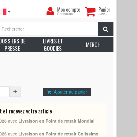
Mon
Mon compte
Panier
compte
Connexion
(vide)
e BIG FISH (BIG FISH - 2003 -
Tim Burton
, Ewan
Rechercher
m. environ. - Très bon à Excellent état (C7) Trous
DOSSIERS DE
LIVRES ET
MERCH
voir plus sur l’état des produits
PRESSE
GOODIES
on
Ajouter au panier
et recevez votre article
026
avec
Livraison en Point de retrait Mondial
026
avec
Livraison en Point de retrait Colissimo