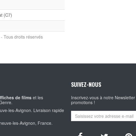
at (C7)
- Tous droits réservés
SUIVEZ-NOUS
ffiches de films
et les
Inscrivez-vous à notre Newsletter
Genre.
promotions !
euve-les-Avignon. Livraison rapide
eneuve-les-Avignon, France.