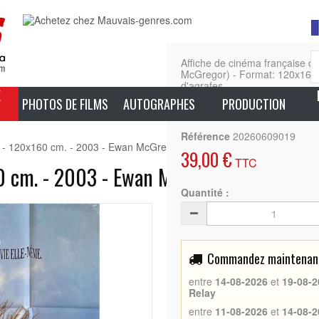
Affiche de cinéma française d
McGregor) - Format: 120x160 c
d'agrafes
E
PHOTOS DE FILMS
AUTOGRAPHES
PRODUCTION
En sa
Référence
20260609019
m - 120x160 cm. - 2003 - Ewan McGregor, Tim Burton
39,00 €
TTC
60 cm. - 2003 - Ewan McGregor, Tim Burt
Quantité :
Commandez maintenant 
entre
14-08-2026
et
19-08-2
Relay
entre
11-08-2026
et
14-08-2