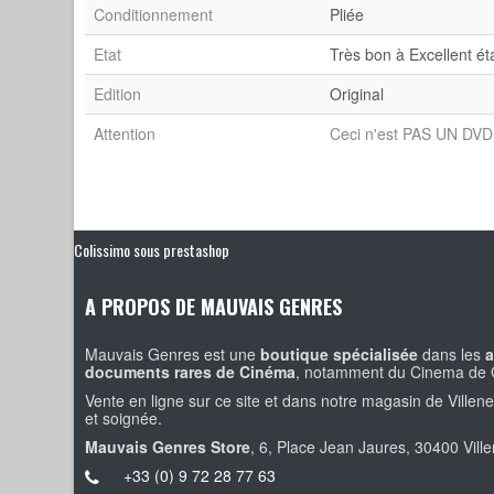
Conditionnement
Pliée
Etat
Très bon à Excellent ét
Edition
Original
Attention
Ceci n'est PAS UN DVD 
Colissimo sous prestashop
A PROPOS DE MAUVAIS GENRES
Mauvais Genres est une
boutique spécialisée
dans les
a
documents rares de Cinéma
, notamment du Cinema de 
Vente en ligne sur ce site et dans notre magasin de Villen
et soignée.
Mauvais Genres Store
, 6, Place Jean Jaures, 30400 Vill
+33 (0) 9 72 28 77 63