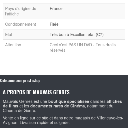
Pays d'origine de
France
l'affiche
Conditionnement
Pliée
Etat
Très bon à Excellent état (C7)
Attention
Ceci n'est PAS UN DVD - Tous droits
réservés
Colissimo sous prestashop
A PROPOS DE MAUVAIS GENRES
Mauvais Genres est une
boutique spécialisée
dans les
affiches
de films
et les
documents rares de Cinéma
, notamment du
Cinema de Genre.
Vente en ligne sur ce site et dans notre magasin de Villeneuve-les-
Avignon. Livraison rapide et soignée.