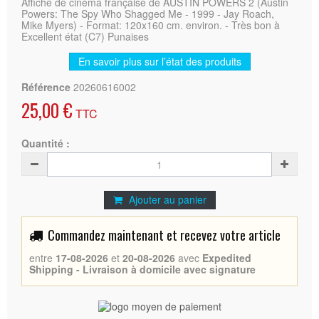
Affiche de cinéma française de AUSTIN POWERS 2 (Austin
Powers: The Spy Who Shagged Me - 1999 - Jay Roach,
Mike Myers) - Format: 120x160 cm. environ. - Très bon à
Excellent état (C7) Punaises
En savoir plus sur l’état des produits
Référence
20260616002
25,00 €
TTC
Quantité :
Ajouter au panier
Commandez maintenant et recevez votre article
entre
17-08-2026
et
20-08-2026
avec
Expedited
Shipping - Livraison à domicile avec signature