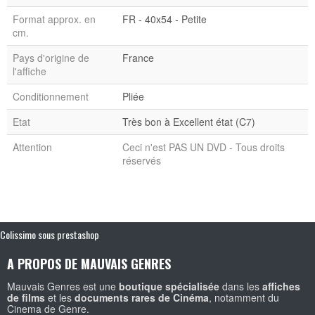
Format approx. en
FR - 40x54 - Petite
cm.
Pays d'origine de
France
l'affiche
Conditionnement
Pliée
Etat
Très bon à Excellent état (C7)
Attention
Ceci n'est PAS UN DVD - Tous droits
réservés
Colissimo sous prestashop
A PROPOS DE MAUVAIS GENRES
Mauvais Genres est une
boutique spécialisée
dans les
affiches
de films
et les
documents rares de Cinéma
, notamment du
Cinema de Genre.