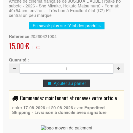
Affiche de cinéma française de JUSQU’A L'AUBE (Yoake no
subete - 2026 - Sho Miyake, Hokuto Matsumura) - Format:
40x54 cm. environ. - Très bon à Excellent état (C7) Pli
central un peu marqué
En savoir plus sur l’état des produits
Référence
20260621004
15,00 €
TTC
Quantité :
Ajouter au panier
Commandez maintenant et recevez votre article
entre
17-08-2026
et
20-08-2026
avec
Expedited
Shipping - Livraison à domicile avec signature