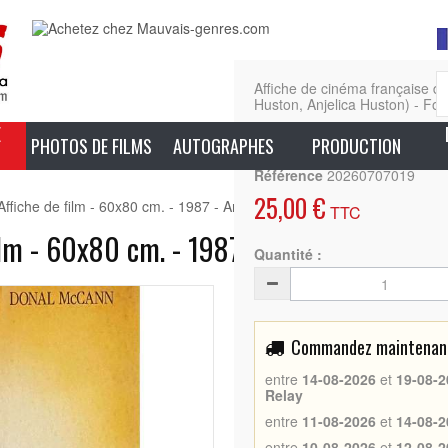
Affiche de cinéma française
Huston, Anjelica Huston) - For
E
En sa
PHOTOS DE FILMS
AUTOGRAPHES
PRODUCTION
Référence
20260707019
25,00 €
iche de film - 60x80 cm. - 1987 - Anjelica Huston, John Huston
TTC
lm - 60x80 cm. - 1987 - Anjelica Huston,
Quantité :
Commandez maintenant 
entre
14-08-2026
et
19-08-2
Relay
entre
11-08-2026
et
14-08-2
entre
10-08-2026
et
12-08-2