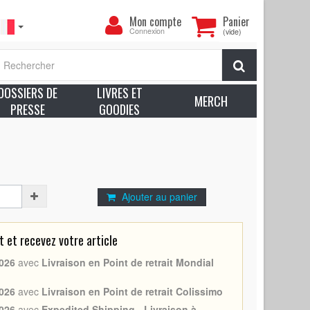
Mon
Mon compte
Panier
compte
Connexion
(vide)
 de LES GENS DE DUBLIN (THE DEAD - 1987 - John
Rechercher
mat: 60x80 cm. environ. - Excellent état (C8)
DOSSIERS DE
LIVRES ET
voir plus sur l’état des produits
MERCH
PRESSE
GOODIES
 John Huston
Ajouter au panier
et recevez votre article
026
avec
Livraison en Point de retrait Mondial
026
avec
Livraison en Point de retrait Colissimo
026
avec
Expedited Shipping - Livraison à