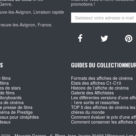
Genre.
promotions !
euve-les-Avignon. Livraison rapide
eneuve-les-Avignon, France.
S
GUIDES DU COLLECTIONNEU
 films
Formats des affiches de cinéma
films
Etats des affiches C1-C10
s de stars
Histoire de l'affiche de cinéma
de films
Galerie des Affichistes
Storyboards
Les différentes versions d'une affi
es de cinéma
: 1ere sortie et ressorties
e presse de films
TOP 5 des affiches de cinéma les
inéma de Prestige
chères du monde
aux pour cinéphiles
Comment évaluer le prix d'une af
deaux
Comment conserver les affiches d
 2026 -
Mauvais Genres - 6, Place Jean Jaures 30400 Villeneuve-Les-