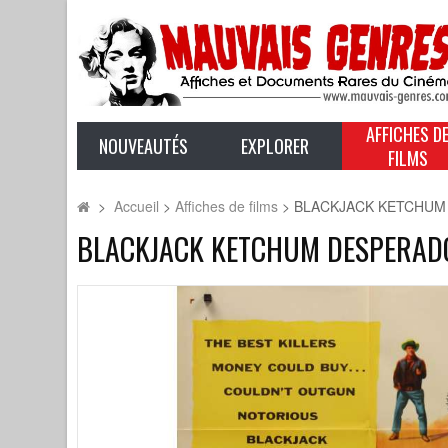
AFFICHES D
NOUVEAUTÉS
EXPLORER
FILMS
>
Accueil
>
Affiches de films
>
BLACKJACK KETCHUM DE
BLACKJACK KETCHUM DESPERADO Af