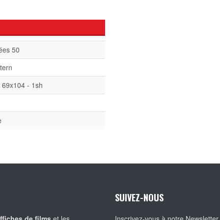
ées 50
tern
 69x104 - 1sh
A
e
SUIVEZ-NOUS
ffiches de films
et les
Inscrivez-vous à notre Newsletter