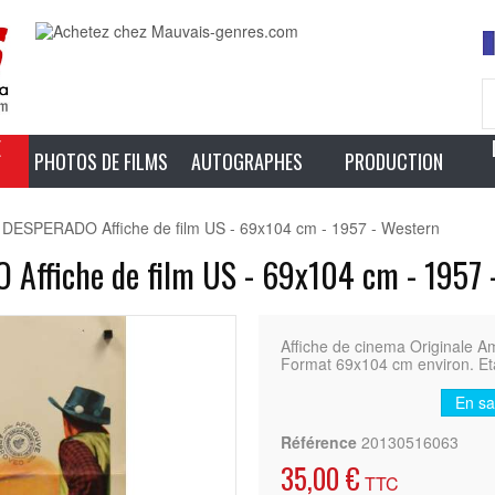
E
PHOTOS DE FILMS
AUTOGRAPHES
PRODUCTION
SPERADO Affiche de film US - 69x104 cm - 1957 - Western
fiche de film US - 69x104 cm - 1957 
Affiche de cinema Original
Format 69x104 cm environ. Etat
En sa
Référence
20130516063
35,00 €
TTC