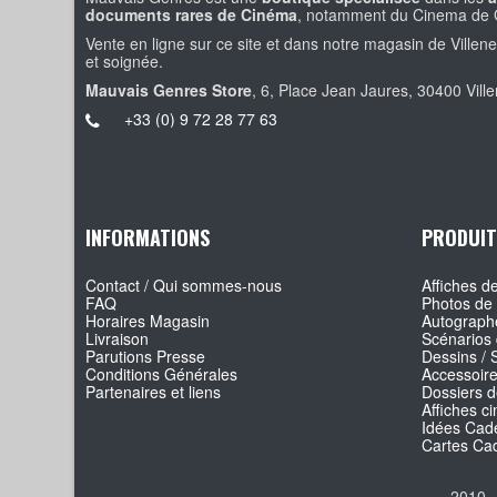
documents rares de Cinéma
, notamment du Cinema de 
Vente en ligne sur ce site et dans notre magasin de Villen
et soignée.
Mauvais Genres Store
, 6, Place Jean Jaures, 30400 Vill
+33 (0) 9 72 28 77 63
INFORMATIONS
PRODUIT
Contact / Qui sommes-nous
Affiches de
FAQ
Photos de 
Horaires Magasin
Autographe
Livraison
Scénarios 
Parutions Presse
Dessins / 
Conditions Générales
Accessoir
Partenaires et liens
Dossiers d
Affiches c
Idées Cade
Cartes Ca
2010 -