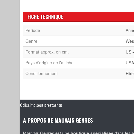
FICHE TECHNIQUE
Période
Ann
Genre
Wes
Format approx. en cm.
US -
Pays d'origine de l'affiche
US
Conditionnement
Plié
Colissimo sous prestashop
A PROPOS DE MAUVAIS GENRES
Mauvais Genres est une
boutique spécialisée
dans les
a