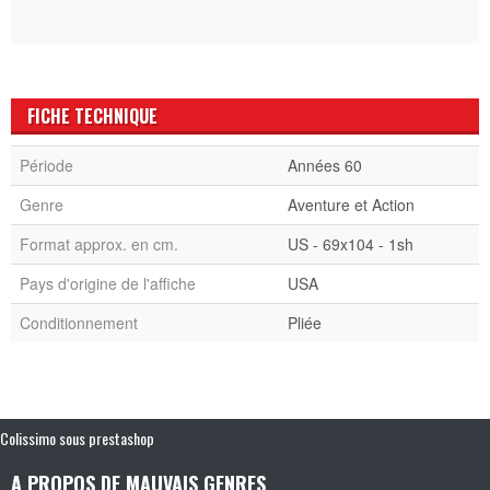
FICHE TECHNIQUE
Période
Années 60
Genre
Aventure et Action
Format approx. en cm.
US - 69x104 - 1sh
Pays d'origine de l'affiche
USA
Conditionnement
Pliée
Colissimo sous prestashop
A PROPOS DE MAUVAIS GENRES