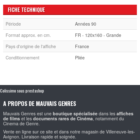
FICHE TECHNIQUE
Période
Années 90
Format approx. en cm.
FR - 120x160 - Grande
Pays d'origine de l'affiche
France
Conditionnement
Pliée
Colissimo sous prestashop
A PROPOS DE MAUVAIS GENRES
Mauvais Genres est une
boutique spécialisée
dans les
affiches
de films
et les
documents rares de Cinéma
, notamment du
Cinema de Genre.
Vente en ligne sur ce site et dans notre magasin de Villeneuve-les-
Avignon. Livraison rapide et soignée.