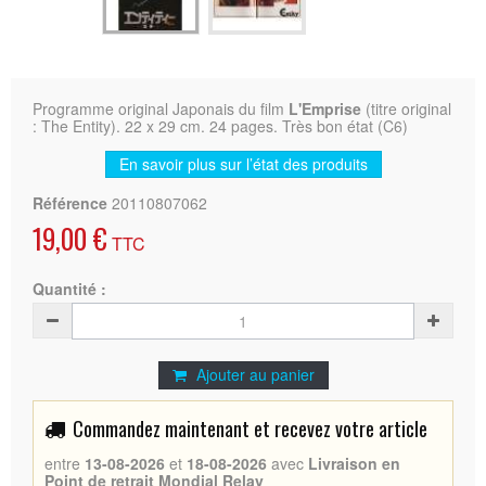
Programme original Japonais du film
L'Emprise
(titre original
: The Entity). 22 x 29 cm. 24 pages. Très bon état (C6)
En savoir plus sur l’état des produits
Référence
20110807062
19,00 €
TTC
Quantité :
Ajouter au panier
Commandez maintenant et recevez votre article
entre
13-08-2026
et
18-08-2026
avec
Livraison en
Point de retrait Mondial Relay