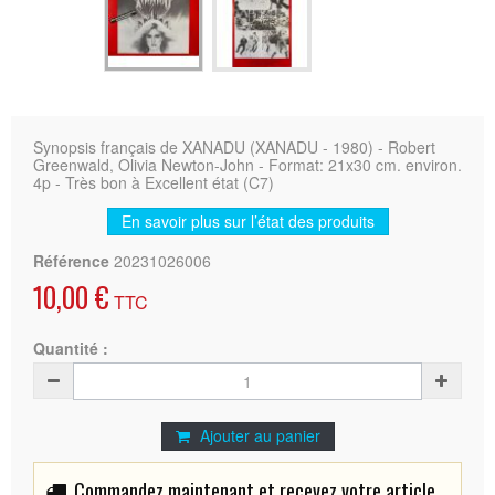
Synopsis français de XANADU (XANADU - 1980) - Robert
Greenwald, Olivia Newton-John - Format: 21x30 cm. environ.
4p - Très bon à Excellent état (C7)
En savoir plus sur l’état des produits
Référence
20231026006
10,00 €
TTC
Quantité :
Ajouter au panier
Commandez maintenant et recevez votre article