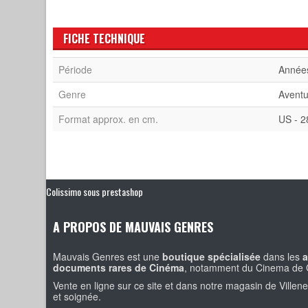
FICHE TECHNIQUE
Période
Année
Genre
Aventu
Format approx. en cm.
US - 2
Colissimo sous prestashop
A PROPOS DE MAUVAIS GENRES
Mauvais Genres est une
boutique spécialisée
dans les
a
documents rares de Cinéma
, notamment du Cinema de 
Vente en ligne sur ce site et dans notre magasin de Villen
et soignée.