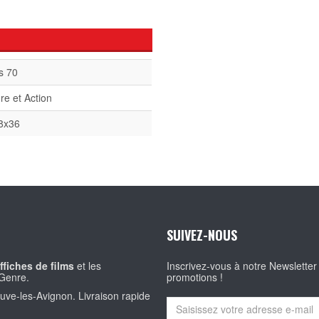
s 70
re et Action
8x36
SUIVEZ-NOUS
ffiches de films
et les
Inscrivez-vous à notre Newsletter
Genre.
promotions !
euve-les-Avignon. Livraison rapide