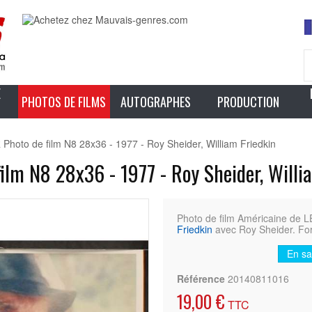
E
PHOTOS DE FILMS
AUTOGRAPHES
PRODUCTION
oto de film N8 28x36 - 1977 - Roy Sheider, William Friedkin
lm N8 28x36 - 1977 - Roy Sheider, Willi
Photo de film Américaine d
Friedkin
avec Roy Sheider. For
En sa
Référence
20140811016
19,00 €
TTC