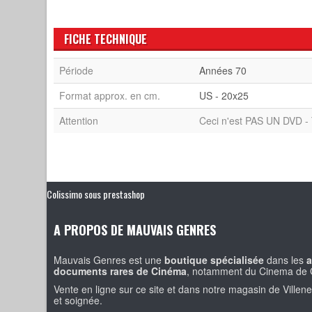
FICHE TECHNIQUE
Période
Années 70
Format approx. en cm.
US - 20x25
Attention
Ceci n'est PAS UN DVD - 
Colissimo sous prestashop
A PROPOS DE MAUVAIS GENRES
Mauvais Genres est une
boutique spécialisée
dans les
a
documents rares de Cinéma
, notamment du Cinema de 
Vente en ligne sur ce site et dans notre magasin de Villen
et soignée.