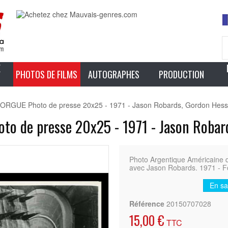
E
PHOTOS DE FILMS
AUTOGRAPHES
PRODUCTION
GUE Photo de presse 20x25 - 1971 - Jason Robards, Gordon Hess
de presse 20x25 - 1971 - Jason Robard
Photo Argentique Américain
avec Jason Robards. 1971 - Fo
En sa
Référence
20150707028
15,00 €
TTC