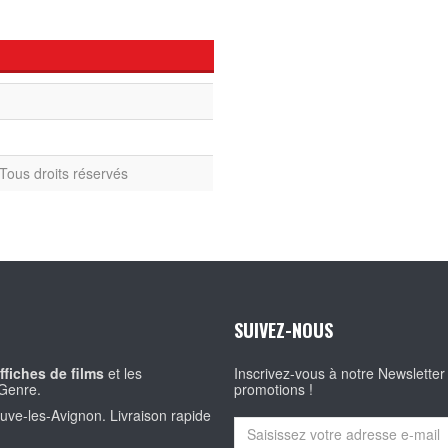
Tous droits réservés
SUIVEZ-NOUS
ffiches de films
et les
Inscrivez-vous à notre Newsletter
Genre.
promotions !
euve-les-Avignon. Livraison rapide