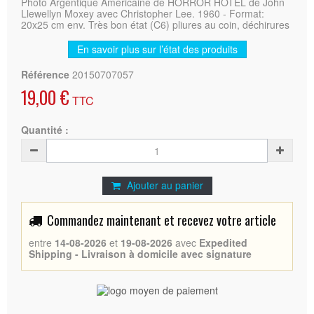
Photo Argentique Américaine de HORROR HOTEL de John
Llewellyn Moxey avec Christopher Lee. 1960 - Format:
20x25 cm env. Très bon état (C6) pliures au coin, déchirures
En savoir plus sur l’état des produits
Référence
20150707057
19,00 €
TTC
Quantité :
Ajouter au panier
Commandez maintenant et recevez votre article
entre
14-08-2026
et
19-08-2026
avec
Expedited
Shipping - Livraison à domicile avec signature