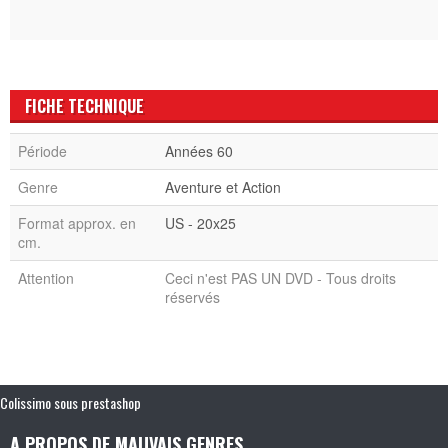
FICHE TECHNIQUE
Période
Années 60
Genre
Aventure et Action
Format approx. en
US - 20x25
cm.
Attention
Ceci n'est PAS UN DVD - Tous droits
réservés
Colissimo sous prestashop
A PROPOS DE MAUVAIS GENRES