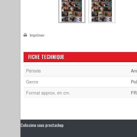
Imprimer
FICHE TECHNIQUE
Période
An
Genre
Pol
Format approx. en cm.
FR
Colissimo sous prestashop