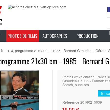
E
PHOTOS DE FILMS
AUTOGRAPHES
PRODUCTION
film x14, programme 21x30 cm - 1985 - Bernard Giraudeau, Gérard V
 programme 21x30 cm - 1985 - Bernard Gi
Photos d'exploitation França
Giraudeau. 1985 - Format: 21
Scotch, punaises
En sa
Référence
20160215039