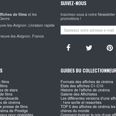
SUIVEZ-NOUS
ffiches de films
et les
Inscrivez-vous à notre Newsletter
Genre.
promotions !
euve-les-Avignon. Livraison rapide
eneuve-les-Avignon, France.
S
GUIDES DU COLLECTIONNEU
 films
Formats des affiches de cinéma
films
Etats des affiches C1-C10
s de stars
Histoire de l'affiche de cinéma
de films
Galerie des Affichistes
Storyboards
Les différentes versions d'une affi
es de cinéma
: 1ere sortie et ressorties
e presse de films
TOP 5 des affiches de cinéma les
inéma de Prestige
chères du monde
aux pour cinéphiles
Comment évaluer le prix d'une af