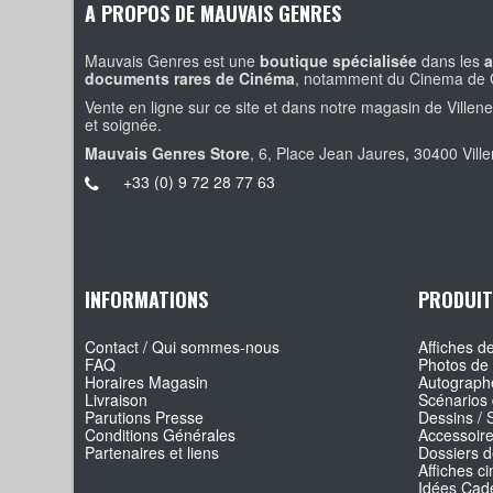
A PROPOS DE MAUVAIS GENRES
Mauvais Genres est une
boutique spécialisée
dans les
a
documents rares de Cinéma
, notamment du Cinema de 
Vente en ligne sur ce site et dans notre magasin de Villen
et soignée.
Mauvais Genres Store
, 6, Place Jean Jaures, 30400 Vill
+33 (0) 9 72 28 77 63
INFORMATIONS
PRODUIT
Contact / Qui sommes-nous
Affiches de
FAQ
Photos de 
Horaires Magasin
Autographe
Livraison
Scénarios 
Parutions Presse
Dessins / 
Conditions Générales
Accessoir
Partenaires et liens
Dossiers d
Affiches c
Idées Cade