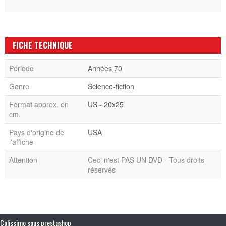
FICHE TECHNIQUE
Période
Années 70
Genre
Science-fiction
Format approx. en
US - 20x25
cm.
Pays d'origine de
USA
l'affiche
Attention
Ceci n'est PAS UN DVD - Tous droits
réservés
Colissimo sous prestashop