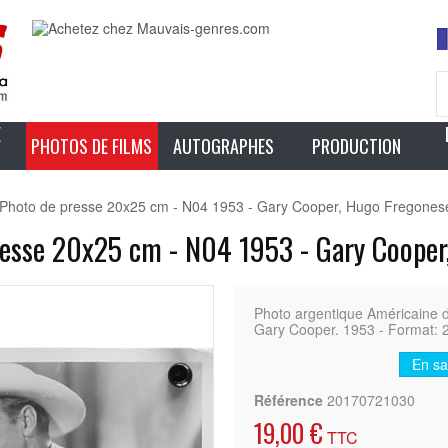
E
PHOTOS DE FILMS
AUTOGRAPHES
PRODUCTION
oto de presse 20x25 cm - N04 1953 - Gary Cooper, Hugo Fregones
sse 20x25 cm - N04 1953 - Gary Cooper
Photo argentique Américain
Gary Cooper. 1953 - Format: 
En sa
Référence
20170721030
19,00 €
TTC