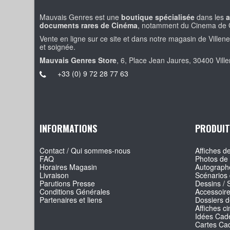
Mauvais Genres est une
boutique spécialisée
dans les
a
documents rares de Cinéma
, notamment du Cinema de 
Vente en ligne sur ce site et dans notre magasin de Villen
et soignée.
Mauvais Genres Store
, 6, Place Jean Jaures, 30400 Vill
+33 (0) 9 72 28 77 63
INFORMATIONS
PRODUIT
Contact / Qui sommes-nous
Affiches de
FAQ
Photos de 
Horaires Magasin
Autographe
Livraison
Scénarios 
Parutions Presse
Dessins / 
Conditions Générales
Accessoir
Partenaires et liens
Dossiers d
Affiches c
Idées Cade
Cartes Ca