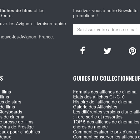
ffiches de films
et les
Inscrivez-vous à notre Newsletter
Genre.
promotions !
euve-les-Avignon. Livraison rapide
eneuve-les-Avignon, France.
S
GUIDES DU COLLECTIONNEU
 films
Formats des affiches de cinéma
films
Etats des affiches C1-C10
s de stars
Histoire de l'affiche de cinéma
de films
Galerie des Affichistes
Storyboards
Les différentes versions d'une affi
es de cinéma
: 1ere sortie et ressorties
e presse de films
TOP 5 des affiches de cinéma les
inéma de Prestige
chères du monde
aux pour cinéphiles
Comment évaluer le prix d'une af
deaux
Comment conserver les affiches d