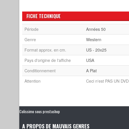
FICHE TECHNIQUE
Période
Années 50
Genre
Western
Format approx. en cm.
US - 20x25
Pays d'origine de l'affiche
USA
Conditionnement
A Plat
Attention
Ceci n'est PAS UN DVD 
Colissimo sous prestashop
A PROPOS DE MAUVAIS GENRES